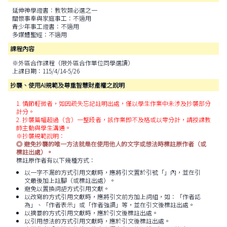
延伸神學證書：教牧類必選之一
關懷事奉與家庭事工：不適用
青少年事工證書：不適用
多媒體聖經：不適用
課程內容
※外區合作課程（限外區合作單位同學選讀）
上課日期：115/4/14-5/26
抄襲、使用AI規範及尊重智慧財產權之說明
1. 情節輕微者，如因疏失忘記註明出處，僅以學生作業中未涉及抄襲部分
計分。
2. 抄襲篇幅超過（含）一整段者，該作業即不及格或以零分計，請授課教
師主動與學生溝通。
※抄襲規範說明：
◎ 避免抄襲的唯一方法就是在使用他人的文字或想法時標註原作者（或
標註出處）。
標註原作者有以下幾種方式：
以一字不漏的方式引用文獻時，應將引文置於引號「」內，並在引
文最後加上註腳（或標註出處）。
避免以置換詞語方式引用文獻。
以改寫的方式引用文獻時，應將引文前方加上詞組，如：「作者認
為」、「作者表示」或「作者強調」等，並在引文後標註出處。
以摘要的方式引用文獻時，應於引文後標註出處。
以引用想法的方式引用文獻時，應於引文後標註出處。