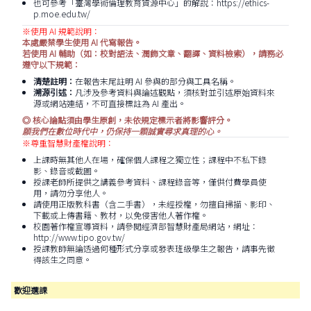
也可參考「臺灣學術倫理教育資源中心」的解說：
https://ethics-
p.moe.edu.tw/
※使用 AI 規範說明：
本處嚴禁學生使用 AI 代寫報告。
若使用 AI 輔助（如：校對語法、潤飾文章、翻譯、資料檢索），請務必
遵守以下規範：
清楚註明：
在報告末尾註明 AI 參與的部分與工具名稱。
溯源引述：
凡涉及參考資料與論述觀點，須核對並引述原始資料來
源或網站連結，不可直接標註為 AI 產出。
◎ 核心論點須由學生原創，未依規定標示者將影響評分。
願我們在數位時代中，仍保持一顆誠實尋求真理的心。
※尊重智慧財產權說明：
上課時無其他人在場，確保個人課程之獨立性；課程中不私下錄
影、錄音或截圖。
授課老師所提供之講義參考資料、課程錄音等，僅供付費學員使
用，請勿分享他人。
請使用正版教科書（含二手書），未經授權，勿擅自掃描、影印、
下載或上傳書籍、教材，以免侵害他人著作權。
校園著作權宣導資料，請參閱經濟部智慧財產局網站，網址：
http://www.tipo.gov.tw/
授課教師無論透過何種形式分享或發表班級學生之報告，請事先徵
得該生之同意。
歡迎選課