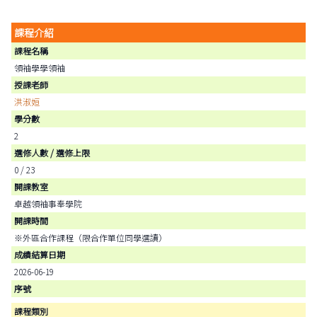
課程介紹
課程名稱
領袖學學領袖
授課老師
洪淑姮
學分數
2
選修人數 / 選修上限
0 / 23
開課教室
卓越領袖事奉學院
開課時間
※外區合作課程（限合作單位同學選讀）
成績結算日期
2026-06-19
序號
課程類別