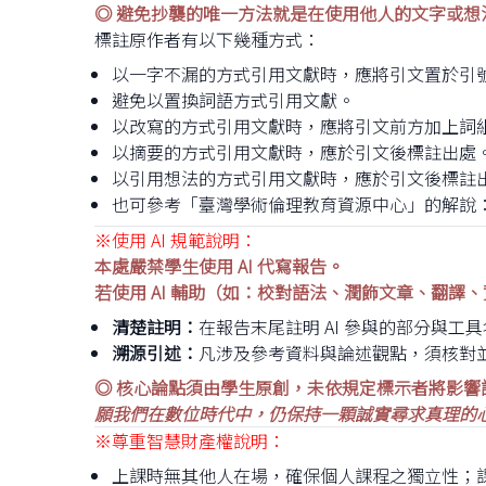
◎ 避免抄襲的唯一方法就是在使用他人的文字或想
標註原作者有以下幾種方式：
以一字不漏的方式引用文獻時，應將引文置於引
避免以置換詞語方式引用文獻。
以改寫的方式引用文獻時，應將引文前方加上詞
以摘要的方式引用文獻時，應於引文後標註出處
以引用想法的方式引用文獻時，應於引文後標註
也可參考「臺灣學術倫理教育資源中心」的解說
※使用 AI 規範說明：
本處嚴禁學生使用 AI 代寫報告。
若使用 AI 輔助（如：校對語法、潤飾文章、翻譯
清楚註明：
在報告末尾註明 AI 參與的部分與工
溯源引述：
凡涉及參考資料與論述觀點，須核對並
◎ 核心論點須由學生原創，未依規定標示者將影響
願我們在數位時代中，仍保持一顆誠實尋求真理的
※尊重智慧財產權說明：
上課時無其他人在場，確保個人課程之獨立性；