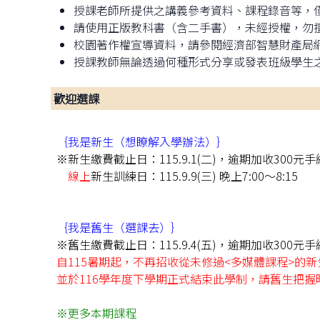
授課老師所提供之講義參考資料、課程錄音等，
請使用正版教科書（含二手書），未經授權，勿
校園著作權宣導資料，請參閱經濟部智慧財產局
授課教師無論透過何種形式分享或發表班級學生
歡迎選課
｛我是新生（想瞭解入學辦法）｝
※新生繳費截止日：115.9.1(二)，逾期加收30
線上
新生訓練日：115.9.9(三) 晚上7:00～8:15
｛我是舊生（選課去）｝
※舊生繳費截止日：115.9.4(五)，逾期加收30
自115暑期起，不再招收從未修過<多媒體課程>的新
並於116學年度下學期正式結束此學制，請舊生把握
※更多本期課程