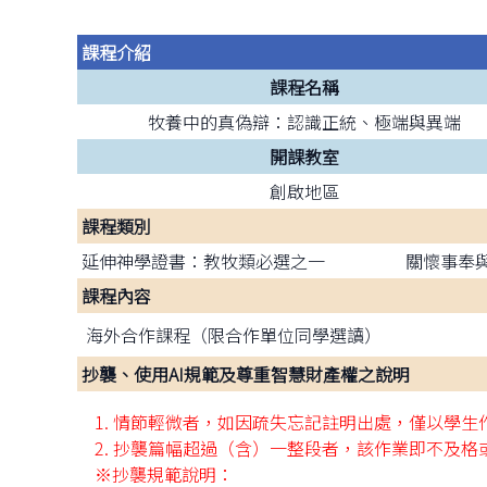
課程介紹
課程名稱
牧養中的真偽辯：認識正統、極端與異端
開課教室
創啟地區
課程類別
延伸神學證書：教牧類必選之一
關懷事奉
課程內容
海外合作課程（限合作單位同學選讀）
抄襲、使用AI規範及尊重智慧財產權之說明
1. 情節輕微者，如因疏失忘記註明出處，僅以學
2. 抄襲篇幅超過（含）一整段者，該作業即不及
※抄襲規範說明：