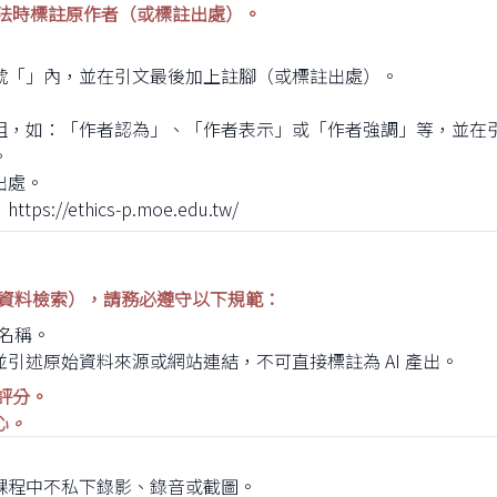
法時標註原作者（或標註出處）。
號「」內，並在引文最後加上註腳（或標註出處）。
組，如：「作者認為」、「作者表示」或「作者強調」等，並在
。
出處。
：
https://ethics-p.moe.edu.tw/
、資料檢索），請務必遵守以下規範：
具名稱。
引述原始資料來源或網站連結，不可直接標註為 AI 產出。
評分。
心。
課程中不私下錄影、錄音或截圖。