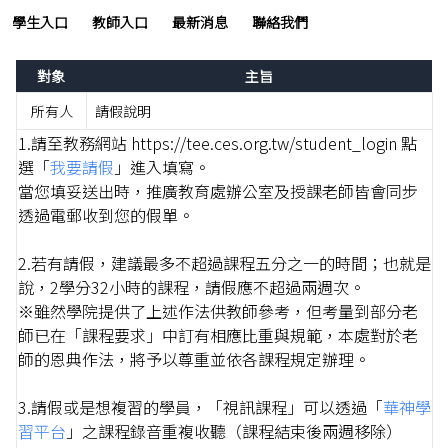
學生入口
教師入口
最新消息
聯絡我們
對象
主旨
所有人
請假說明
1.請至教務網站 https://tee.ces.org.tw/student_login 點
選「
我要請假
」進入填寫。
當您填妥送出時，推廣教育處辦公室及授課老師皆會同步
透過電郵收到您的假單。
2.若有請假，建議最多不超過課程五分之一的時間；也就是
說，2學分32小時的課程，請假應不超過兩週次。
※雖然學院提供了上述作法供教師參考，但考量到部分老
師已在「課程要求」中訂有相應比重與規範，本處對於老
師的恩典作法，將予以尊重並依各課程規定辦理。
3.請假或是想複習的學員，「視訊課程」可以透過「
華神學
習平台
」之課程錄音重複收聽（課程結束後兩週移除）