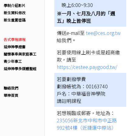
晚上6:00~9:30
學制介紹影片
※一月、七月及八月的「週
新生資料修改
五」晚上皆停班
新生重置密碼
傳送e-mail至
tee@ces.org.tw
給我們。
各式學程課程
延伸神學證書
若要使用線上刷卡或是超商繳
關懷事奉與家庭事工
款，請至
青少年事工
https://cestee.paygood.tw/
延伸神學多媒體聖經
若要劃撥學費
劃撥帳號為：00163740
聯絡我們
戶名：中華福音神學院
華神首頁
請註明課程
若想親臨或郵寄，地址為：
235056新北市中和市中正路
992號4樓（近捷運中原站）